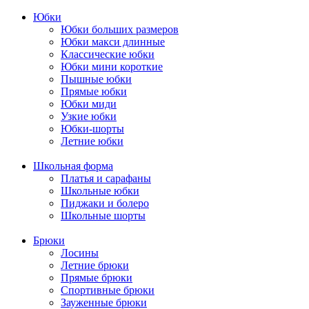
Юбки
Юбки больших размеров
Юбки макси длинные
Классические юбки
Юбки мини короткие
Пышные юбки
Прямые юбки
Юбки миди
Узкие юбки
Юбки-шорты
Летние юбки
Школьная форма
Платья и сарафаны
Школьные юбки
Пиджаки и болеро
Школьные шорты
Брюки
Лосины
Летние брюки
Прямые брюки
Спортивные брюки
Зауженные брюки