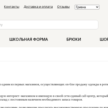
Контакты
Доставка и оплата
Отзывы
ШКОЛЬНАЯ ФОРМА
БРЮКИ
ШОР
ал одним из первых магазинов, осуществляющих on-line продажу одежды в рег
ю интернет–магазином и имеющую в своей сети единый call-центр, который р
клад c постоянным наличием необходимого запаса товаров.
оизводителями, позволяющие предлагать высококачественную продукцию по к