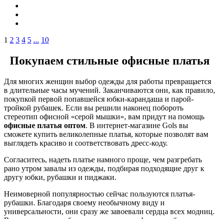
1
2
3
4
5
...
10
Покупаем стильные офисные платья
Для многих женщин выбор одежды для работы превращается
в длительные часы мучений. Заканчиваются они, как правило,
покупкой первой попавшейся юбки-карандаша и парой-
тройкой рубашек. Если вы решили наконец побороть
стереотип офисной «серой мышки», вам придут на помощь
офисные платья оптом
. В интернет-магазине Gols вы
сможете купить великолепные платья, которые позволят вам
выглядеть красиво и соответствовать дресс-коду.
Согласитесь, надеть платье намного проще, чем разгребать
рано утром завалы из одежды, подбирая подходящие друг к
другу юбки, рубашки и пиджаки.
Неимоверной популярностью сейчас пользуются платья-
рубашки. Благодаря своему необычному виду и
универсальности, они сразу же завоевали сердца всех модниц.