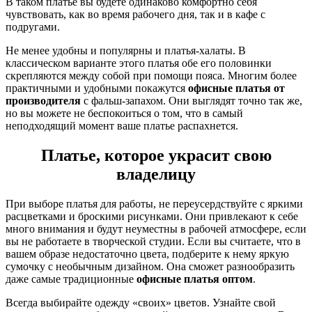
В таком платье вы будете одинаково комфортно себя
чувствовать, как во время рабочего дня, так и в кафе с
подругами.
Не менее удобны и популярны и платья-халаты. В
классическом варианте этого платья обе его половинки
скрепляются между собой при помощи пояса. Многим более
практичными и удобными покажутся
офисные платья от
производителя
с фальш-запахом. Они выглядят точно так же,
но вы можете не беспокоиться о том, что в самый
неподходящий момент ваше платье распахнется.
Платье, которое украсит свою
владелицу
При выборе платья для работы, не переусердствуйте с яркими
расцветками и броскими рисунками. Они привлекают к себе
много внимания и будут неуместны в рабочей атмосфере, если
вы не работаете в творческой студии. Если вы считаете, что в
вашем образе недостаточно цвета, подберите к нему яркую
сумочку с необычным дизайном. Она сможет разнообразить
даже самые традиционные
офисные платья оптом
.
Всегда выбирайте одежду «своих» цветов. Узнайте свой