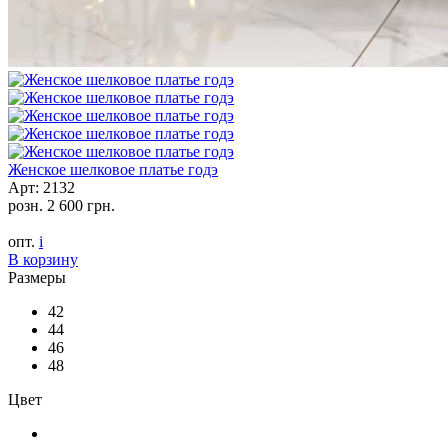
Женское шелковое платье годэ
Арт: 2132
розн.
2 600 грн.
опт.
i
В корзину
Размеры
42
44
46
48
Цвет