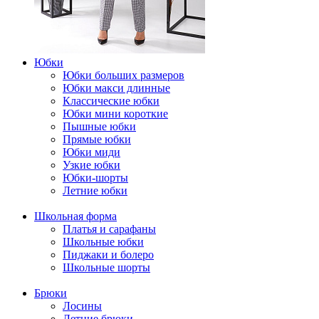
Юбки
Юбки больших размеров
Юбки макси длинные
Классические юбки
Юбки мини короткие
Пышные юбки
Прямые юбки
Юбки миди
Узкие юбки
Юбки-шорты
Летние юбки
Школьная форма
Платья и сарафаны
Школьные юбки
Пиджаки и болеро
Школьные шорты
Брюки
Лосины
Летние брюки