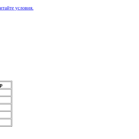
итайте условия.
р
92