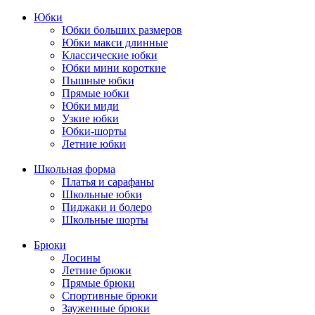
Юбки
Юбки больших размеров
Юбки макси длинные
Классические юбки
Юбки мини короткие
Пышные юбки
Прямые юбки
Юбки миди
Узкие юбки
Юбки-шорты
Летние юбки
Школьная форма
Платья и сарафаны
Школьные юбки
Пиджаки и болеро
Школьные шорты
Брюки
Лосины
Летние брюки
Прямые брюки
Спортивные брюки
Зауженные брюки