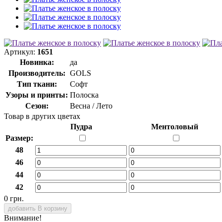
Артикул:
1651
Новинка:
да
Производитель:
GOLS
Тип ткани:
Софт
Узоры и принты:
Полоска
Сезон:
Весна / Лето
Товар в других цветах
Пудра
Ментоловый
Размер:
48
46
44
42
0 грн.
добавить В корзину
Внимание!