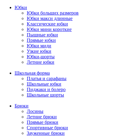
Юбки
Юбки больших размеров
Юбки макси длинные
Классические юбки
Юбки мини короткие
Пышные юбки
Прямые юбки
Юбки миди
Узкие юбки
Юбки-шорты
Летние юбки
Школьная форма
Платья и сарафаны
Школьные юбки
Пиджаки и болеро
Школьные шорты
Брюки
Лосины
Летние брюки
Прямые брюки
Спортивные брюки
Зауженные брюки