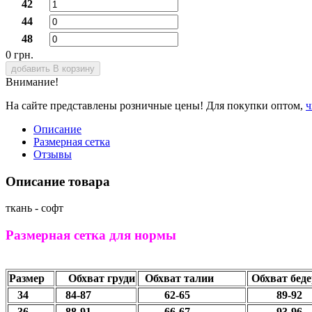
42
44
48
0 грн.
добавить В корзину
Внимание!
На сайте представлены розничные цены! Для покупки оптом,
ч
Описание
Размерная сетка
Отзывы
Описание товара
ткань - софт
Размерная сетка для нормы
Размер
Обхват груди
Обхват талии
Обхват беде
34
84-87
62-65
89-
36
88-91
66-67
93-96