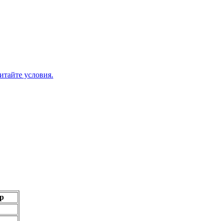
итайте условия.
р
92