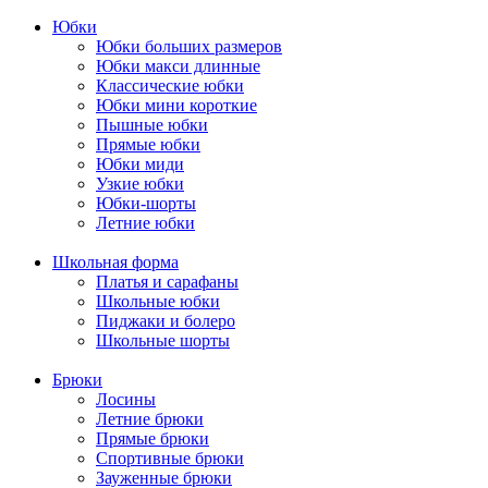
Юбки
Юбки больших размеров
Юбки макси длинные
Классические юбки
Юбки мини короткие
Пышные юбки
Прямые юбки
Юбки миди
Узкие юбки
Юбки-шорты
Летние юбки
Школьная форма
Платья и сарафаны
Школьные юбки
Пиджаки и болеро
Школьные шорты
Брюки
Лосины
Летние брюки
Прямые брюки
Спортивные брюки
Зауженные брюки