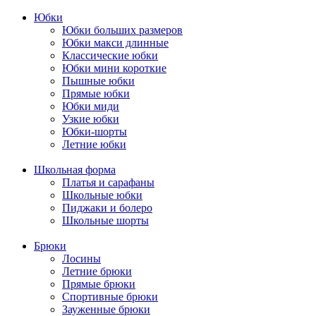
Юбки
Юбки больших размеров
Юбки макси длинные
Классические юбки
Юбки мини короткие
Пышные юбки
Прямые юбки
Юбки миди
Узкие юбки
Юбки-шорты
Летние юбки
Школьная форма
Платья и сарафаны
Школьные юбки
Пиджаки и болеро
Школьные шорты
Брюки
Лосины
Летние брюки
Прямые брюки
Спортивные брюки
Зауженные брюки