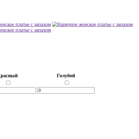
расный
Голубой