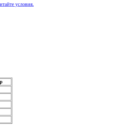
итайте условия.
р
92