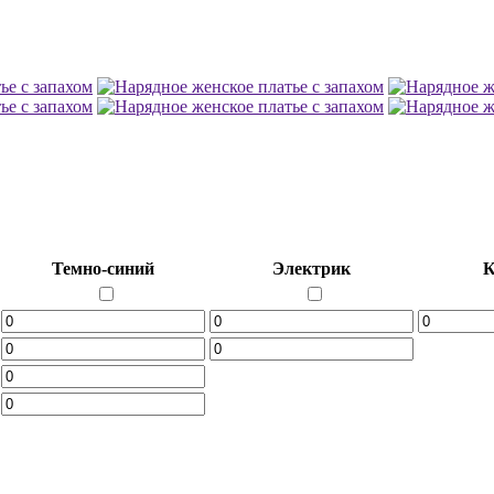
Темно-синий
Электрик
К