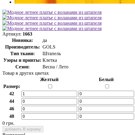
Артикул:
1663
Новинка:
да
Производитель:
GOLS
Тип ткани:
Штапель
Узоры и принты:
Клетка
Сезон:
Весна / Лето
Товар в других цветах
Желтый
Белый
Размер:
42
44
46
48
0 грн.
добавить В корзину
Внимание!