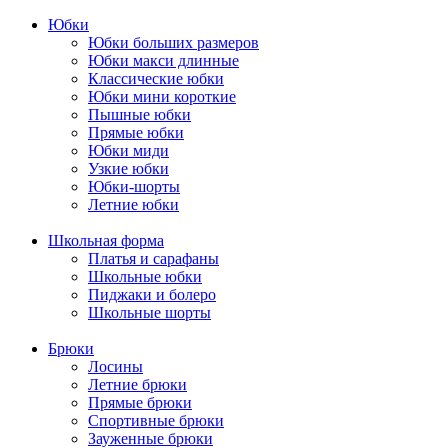
Юбки
Юбки больших размеров
Юбки макси длинные
Классические юбки
Юбки мини короткие
Пышные юбки
Прямые юбки
Юбки миди
Узкие юбки
Юбки-шорты
Летние юбки
Школьная форма
Платья и сарафаны
Школьные юбки
Пиджаки и болеро
Школьные шорты
Брюки
Лосины
Летние брюки
Прямые брюки
Спортивные брюки
Зауженные брюки