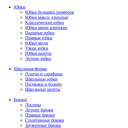
Юбки
Юбки больших размеров
Юбки макси длинные
Классические юбки
Юбки мини короткие
Пышные юбки
Прямые юбки
Юбки миди
Узкие юбки
Юбки-шорты
Летние юбки
Школьная форма
Платья и сарафаны
Школьные юбки
Пиджаки и болеро
Школьные шорты
Брюки
Лосины
Летние брюки
Прямые брюки
Спортивные брюки
Зауженные брюки