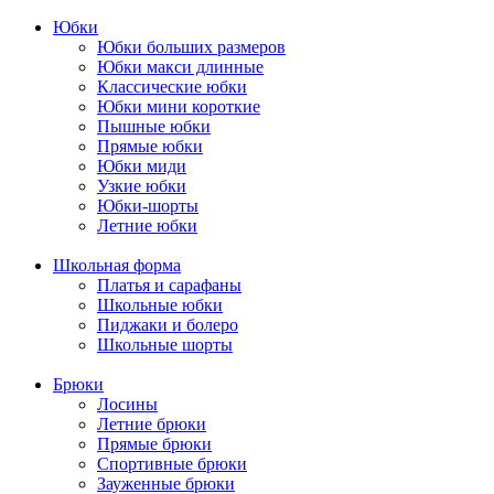
Юбки
Юбки больших размеров
Юбки макси длинные
Классические юбки
Юбки мини короткие
Пышные юбки
Прямые юбки
Юбки миди
Узкие юбки
Юбки-шорты
Летние юбки
Школьная форма
Платья и сарафаны
Школьные юбки
Пиджаки и болеро
Школьные шорты
Брюки
Лосины
Летние брюки
Прямые брюки
Спортивные брюки
Зауженные брюки