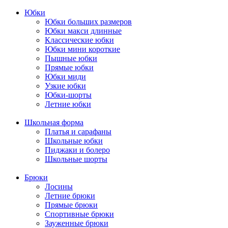
Юбки
Юбки больших размеров
Юбки макси длинные
Классические юбки
Юбки мини короткие
Пышные юбки
Прямые юбки
Юбки миди
Узкие юбки
Юбки-шорты
Летние юбки
Школьная форма
Платья и сарафаны
Школьные юбки
Пиджаки и болеро
Школьные шорты
Брюки
Лосины
Летние брюки
Прямые брюки
Спортивные брюки
Зауженные брюки