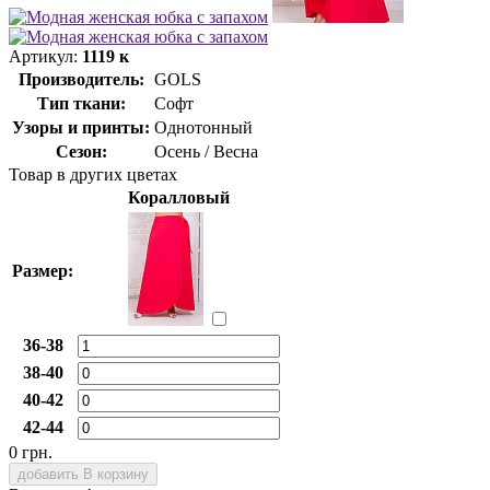
Артикул:
1119 к
Производитель:
GOLS
Тип ткани:
Софт
Узоры и принты:
Однотонный
Сезон:
Осень / Весна
Товар в других цветах
Коралловый
Размер:
36-38
38-40
40-42
42-44
0 грн.
добавить В корзину