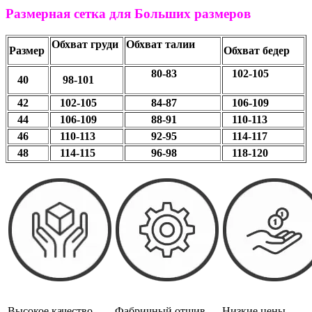
Размерная сетка для Больших размеров
Обхват груди
Обхват талии
Размер
Обхват бедер
80-83
102-105
40
98-101
42
102-105
84-87
106-109
44
106-109
88-91
110-113
46
110-113
92-95
114-117
48
114-115
96-98
118-120
Высокое качество
Фабричный отшив
Низкие цены